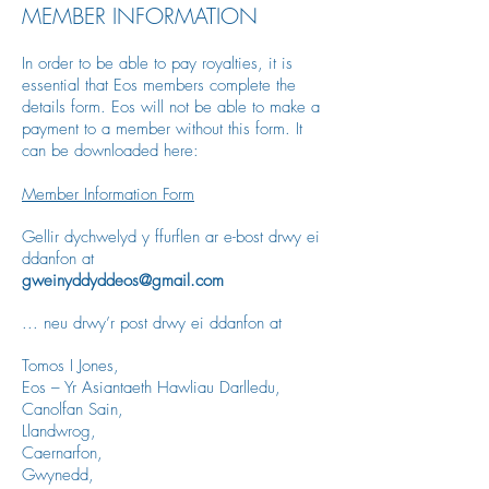
MEMBER INFORMATION
In order to be able to pay royalties, it is
essential that Eos members complete the
details form. Eos will not be able to make a
payment to a member without this form. It
can be downloaded here:
Member Information Form
Gellir dychwelyd y ffurflen ar e-bost drwy ei
ddanfon at
gweinyddyddeos@gmail.com
... neu drwy’r post drwy ei ddanfon at
Tomos I Jones,
Eos – Yr Asiantaeth Hawliau Darlledu,
Canolfan Sain,
Llandwrog,
Caernarfon,
Gwynedd,