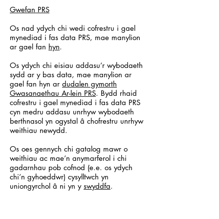
Gwefan PRS
Os nad ydych chi wedi cofrestru i gael
mynediad i fas data PRS, mae manylion
ar gael fan
hyn
.
Os ydych chi eisiau addasu’r wybodaeth
sydd ar y bas data, mae manylion ar
gael fan hyn ar
dudalen gymorth
Gwasanaethau Ar-lein PRS
. Bydd rhaid
cofrestru i gael mynediad i fas data PRS
cyn medru addasu unrhyw wybodaeth
berthnasol yn ogystal â chofrestru unrhyw
weithiau newydd.
Os oes gennych chi gatalog mawr o
weithiau ac mae’n anymarferol i chi
gadarnhau pob cofnod (e.e. os ydych
chi’n gyhoeddwr) cysylltwch yn
uniongyrchol â ni yn y
swyddfa
.