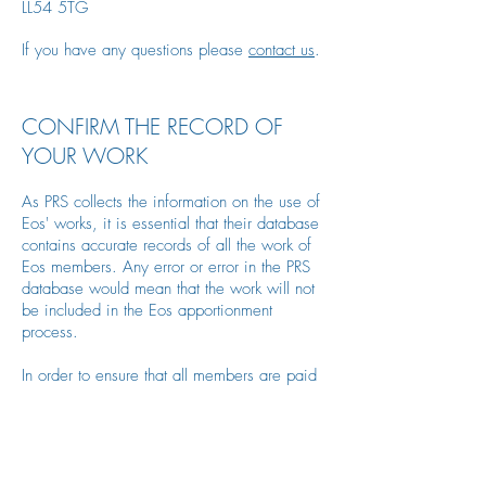
LL54 5TG
If you have any questions please
contact us
.
CONFIRM THE RECORD OF
YOUR WORK
As PRS collects the information on the use of
Eos' works, it is essential that their database
contains accurate records of all the work of
Eos members. Any error or error in the PRS
database would mean that the work will not
be included in the Eos apportionment
process.
In order to ensure that all members are paid
correctly, we ask that you check the records
of your works on the PRS database and
confirm that the information is correct. If any
information is incorrect or missing, you can
modify your work record on the database.