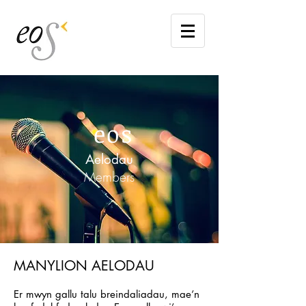
eos
Aelodau
Members
MANYLION AELODAU
Er mwyn gallu talu breindaliadau, mae’n