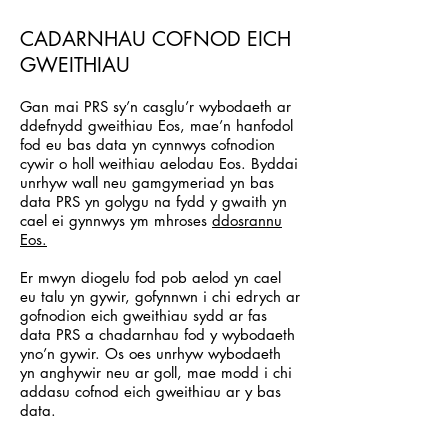
CADARNHAU COFNOD EICH
GWEITHIAU
Gan mai PRS sy’n casglu’r wybodaeth ar
ddefnydd gweithiau Eos, mae’n hanfodol
fod eu bas data yn cynnwys cofnodion
cywir o holl weithiau aelodau Eos. Byddai
unrhyw wall neu gamgymeriad yn bas
data PRS yn golygu na fydd y gwaith yn
cael ei gynnwys ym mhroses
ddosrannu
Eos.
Er mwyn diogelu fod pob aelod yn cael
eu talu yn gywir, gofynnwn i chi edrych ar
gofnodion eich gweithiau sydd ar fas
data PRS a chadarnhau fod y wybodaeth
yno’n gywir. Os oes unrhyw wybodaeth
yn anghywir neu ar goll, mae modd i chi
addasu cofnod eich gweithiau ar y bas
data.