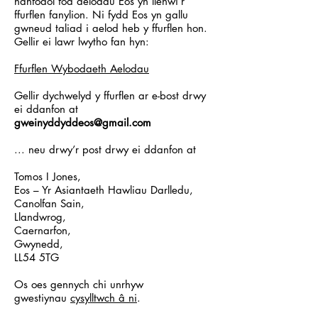
hanfodol fod aelodau Eos yn llenwi’r
ffurflen fanylion. Ni fydd Eos yn gallu
gwneud taliad i aelod heb y ffurflen hon.
Gellir ei lawr lwytho fan hyn:
Ffurflen Wybodaeth Aelodau
Gellir dychwelyd y ffurflen ar e-bost drwy
ei ddanfon at
gweinyddyddeos@gmail.com
... neu drwy’r post drwy ei ddanfon at
Tomos I Jones,
Eos – Yr Asiantaeth Hawliau Darlledu,
Canolfan Sain,
Llandwrog,
Caernarfon,
Gwynedd,
LL54 5TG
Os oes gennych chi unrhyw
gwestiynau
cysylltwch â ni
.