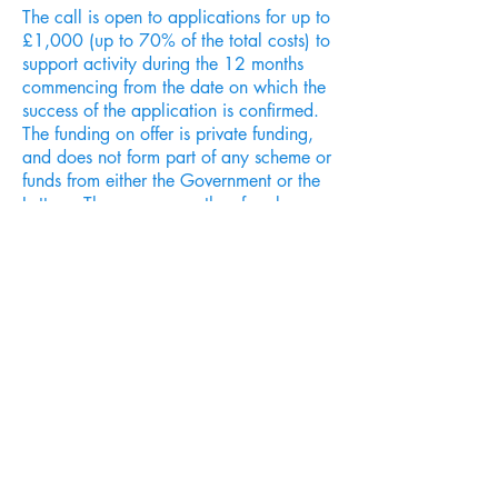
The call is open to applications for up to
£1,000 (up to 70% of the total costs) to
support activity during the 12 months
commencing from the date on which the
success of the application is confirmed.
The funding on offer is private funding,
and does not form part of any scheme or
funds from either the Government or the
Lottery. The money can therefore be
used as match funding for any other
application.
Dafydd Roberts, on behalf of the Eos
Board, said, “The intention is to support
the Welsh music industry by offering a
grant in as simple a way as possible
without the usual obstacles."
The Application Form for the 2024 Eos
Grant Fund is now available.