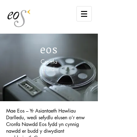
eos
Cronfa
Fund
Mae Eos – Yr Asiantaeth Hawliau
Darlledu, wedi sefydlu elusen o’r enw
Cronfa Nawdd Eos fydd yn cynnig
nawdd er budd y diwydiant