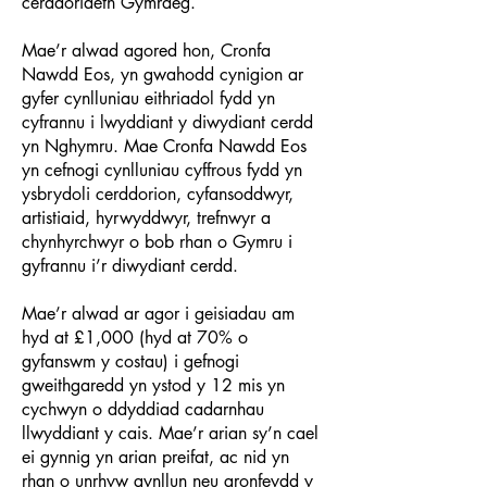
cerddoriaeth Gymraeg.
Mae’r alwad agored hon, Cronfa
Nawdd Eos, yn gwahodd cynigion ar
gyfer cynlluniau eithriadol fydd yn
cyfrannu i lwyddiant y diwydiant cerdd
yn Nghymru. Mae Cronfa Nawdd Eos
yn cefnogi cynlluniau cyffrous fydd yn
ysbrydoli cerddorion, cyfansoddwyr,
artistiaid, hyrwyddwyr, trefnwyr a
chynhyrchwyr o bob rhan o Gymru i
gyfrannu i’r diwydiant cerdd.
Mae’r alwad ar agor i geisiadau am
hyd at £1,000 (hyd at 70% o
gyfanswm y costau) i gefnogi
gweithgaredd yn ystod y 12 mis yn
cychwyn o ddyddiad cadarnhau
llwyddiant y cais. Mae’r arian sy’n cael
ei gynnig yn arian preifat, ac nid yn
rhan o unrhyw gynllun neu gronfeydd y