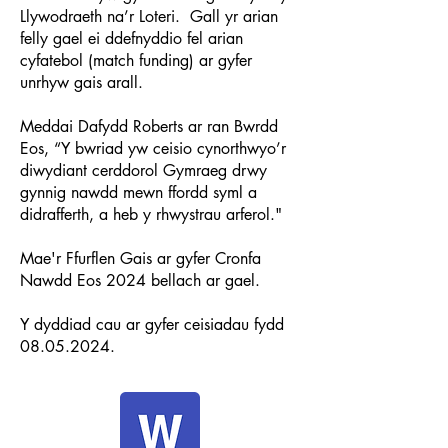
Llywodraeth na’r Loteri. Gall yr arian
felly gael ei ddefnyddio fel arian
cyfatebol (match funding) ar gyfer
unrhyw gais arall.
Meddai Dafydd Roberts ar ran Bwrdd
Eos, “Y bwriad yw ceisio cynorthwyo’r
diwydiant cerddorol Gymraeg drwy
gynnig nawdd mewn ffordd syml a
didrafferth, a heb y rhwystrau arferol."
Mae'r Ffurflen Gais ar gyfer Cronfa
Nawdd Eos 2024 bellach ar gael.
Y dyddiad cau ar gyfer ceisiadau fydd
08.05.2024.